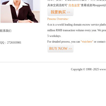
具体交易流程可
“点击这里”
查看或咨询support@
我要购买
>>
Process Overview:
4.cn is a world leading domain escrow service plat
million RMB transaction volume every year. We promi
联系我们
5 workdays.
For detailed process, you can
“visit here”
or contact
QQ：2726103981
BUY NOW
>>
Copyright © 1998 -2025 www.z