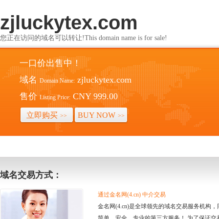
zjluckytex.com
您正在访问的域名可以转让!This domain name is for sale!
一口价出售中！
域名
zjluckytex.com
Domain Name:
售价
CNY 999.00
Listing Price:
立即购买
BUY NOW
>>
>>
域名交易方式：
通过金名网(4.cn) 中介交易
金名网(4.cn)是全球领先的域名交易服务机
简单、安全、专业的第三方服务！ 为了保证交